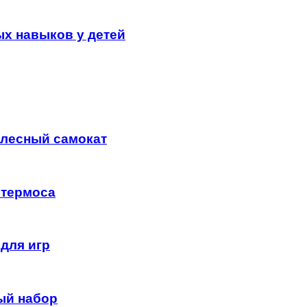
х навыков у детей
олесный самокат
 термоса
для игр
ый набор