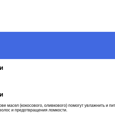
и
и
ове масел (кокосового, оливкового) помогут увлажнить и пи
 волос и предотвращения ломкости.