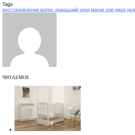
Tags
восстановление волос
домашний уход
маски для лица
укл
Facebook
Twitter
LinkedIn
Tumblr
Pinterest
Reddit
VKontakte
Odnoklassniki
Skype
WhatsApp
Telegram
Viber
Share
Print
via
Email
ЧИТАЕМОЕ