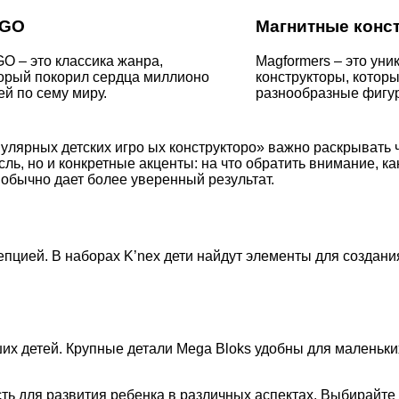
EGO
Магнитные конс
O – это классика жанра,
Magformers – это ун
орый покорил сердца миллионо
конструкторы, которы
ей по сему миру.
разнообразные фигур
пулярных детских игро ых конструкторо» важно раскрывать 
ль, но и конкретные акценты: на что обратить внимание, 
обычно дает более уверенный результат.
пцией. В наборах K’nex дети найдут элементы для создани
х детей. Крупные детали Mega Bloks удобны для маленьких
ость для развития ребенка в различных аспектах. Выбирайте