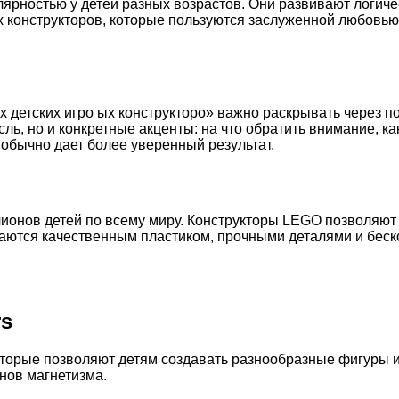
лярностью у детей разных возрастов. Они развивают логич
 конструкторов, которые пользуются заслуженной любовью 
 детских игро ых конструкторо» важно раскрывать через п
ль, но и конкретные акценты: на что обратить внимание, 
обычно дает более уверенный результат.
лионов детей по всему миру. Конструкторы LEGO позволяют
ичаются качественным пластиком, прочными деталями и бе
rs
оторые позволяют детям создавать разнообразные фигуры 
нов магнетизма.