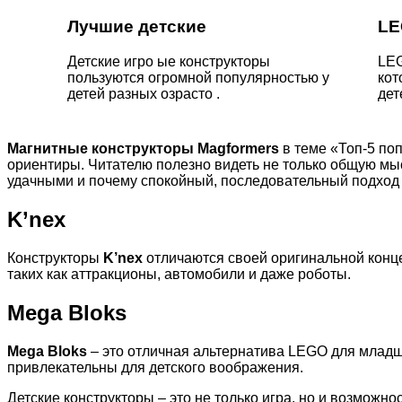
Лучшие детские
L
Детские игро ые конструкторы
LEG
пользуются огромной популярностью у
кот
детей разных озрасто .
дет
Магнитные конструкторы Magformers
в теме «Топ-5 по
ориентиры. Читателю полезно видеть не только общую мыс
удачными и почему спокойный, последовательный подход 
K’nex
Конструкторы
K’nex
отличаются своей оригинальной конце
таких как аттракционы, автомобили и даже роботы.
Mega Bloks
Mega Bloks
– это отличная альтернатива LEGO для младши
привлекательны для детского воображения.
Детские конструкторы – это не только игра, но и возможн