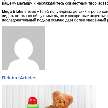
вашему малышу, и наслаждайтесь совместным творчеств
Mega Bloks
в теме «Топ-5 популярных детских игро ых ко
видеть не только общую мысль, но и конкретные акценты:
последовательный подход обычно дает более уверенный р
Facebook
Twitter
LinkedIn
Tumblr
Pinterest
Reddit
VKontakte
Odnoklassniki
Skype
WhatsApp
Telegram
Viber
Share
Print
via
Email
Related Articles