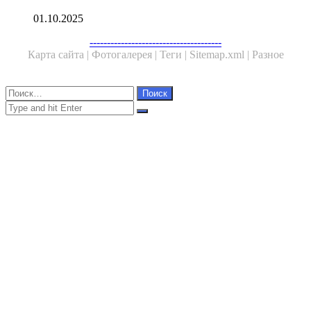
01.10.2025
Facebook
Twitter
WhatsApp
Telegram
--------------------------------------
Карта сайта |
Фотогалерея |
Теги |
Sitemap.xml |
Разное
Close
Найти:
Close
Search
for