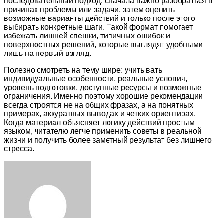
последовательный подход: сначала важно разобраться в
причинах проблемы или задачи, затем оценить
возможные варианты действий и только после этого
выбирать конкретные шаги. Такой формат помогает
избежать лишней спешки, типичных ошибок и
поверхностных решений, которые выглядят удобными
лишь на первый взгляд.
Полезно смотреть на тему шире: учитывать
индивидуальные особенности, реальные условия,
уровень подготовки, доступные ресурсы и возможные
ограничения. Именно поэтому хорошие рекомендации
всегда строятся не на общих фразах, а на понятных
примерах, аккуратных выводах и четких ориентирах.
Когда материал объясняет логику действий простым
языком, читателю легче применить советы в реальной
жизни и получить более заметный результат без лишнего
стресса.
Facebook
Twitter
LinkedIn
Tumblr
Pinterest
Reddit
VKontakte
Odnoklassniki
Skype
WhatsApp
Telegram
Viber
Share
Print
via
Email