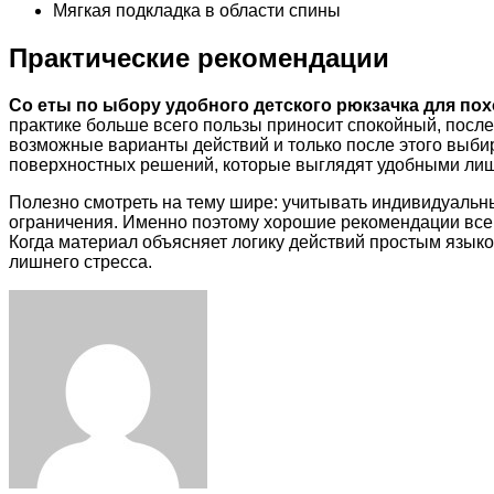
Мягкая подкладка в области спины
Практические рекомендации
Со еты по ыбору удобного детского рюкзачка для по
практике больше всего пользы приносит спокойный, после
возможные варианты действий и только после этого выби
поверхностных решений, которые выглядят удобными лиш
Полезно смотреть на тему шире: учитывать индивидуальн
ограничения. Именно поэтому хорошие рекомендации всегд
Когда материал объясняет логику действий простым языко
лишнего стресса.
Facebook
Twitter
LinkedIn
Tumblr
Pinterest
Reddit
VKontakte
Odnoklassniki
Skype
WhatsApp
Telegram
Viber
Share
Print
via
Email