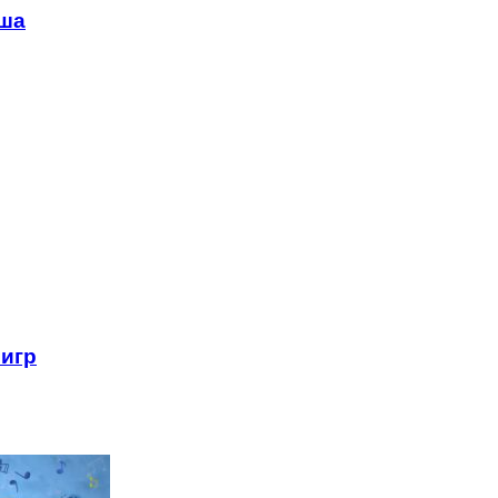
ыша
 игр