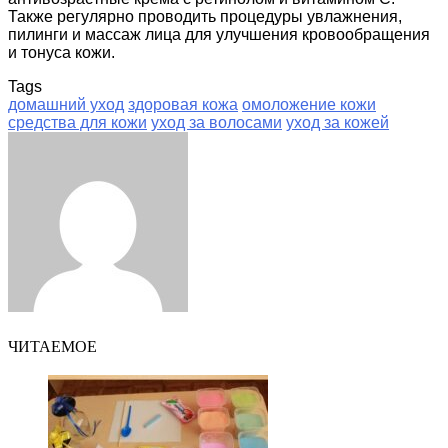
Также регулярно проводить процедуры увлажнения,
пилинги и массаж лица для улучшения кровообращения
и тонуса кожи.
Tags
домашний уход
здоровая кожа
омоложение кожи
средства для кожи
уход за волосами
уход за кожей
Facebook
Twitter
LinkedIn
Tumblr
Pinterest
Reddit
VKontakte
Odnoklassniki
Skype
WhatsApp
Telegram
Viber
Share
Print
via
Email
ЧИТАЕМОЕ