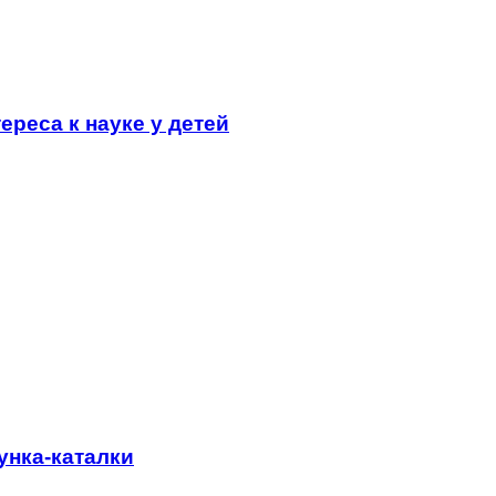
ереса к науке у детей
унка-каталки