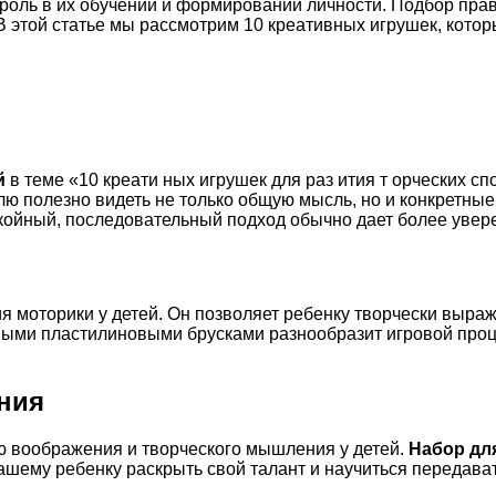
 роль в их обучении и формировании личности. Подбор пра
В этой статье мы рассмотрим 10 креативных игрушек, кото
й
в теме «10 креати ных игрушек для раз ития т орческих с
ю полезно видеть не только общую мысль, но и конкретные 
ойный, последовательный подход обычно дает более увере
 моторики у детей. Он позволяет ребенку творчески выраж
ными пластилиновыми брусками разнообразит игровой проце
ния
ю воображения и творческого мышления у детей.
Набор дл
шему ребенку раскрыть свой талант и научиться передават