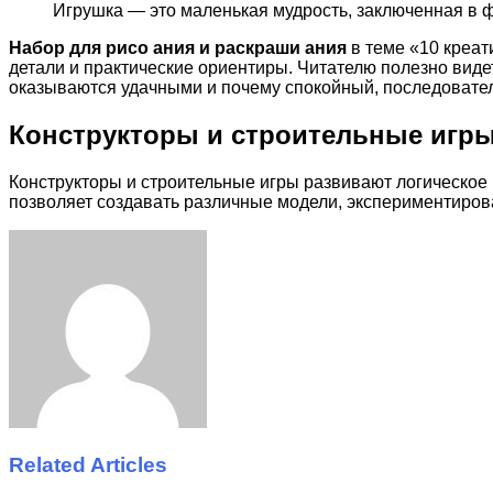
Игрушка — это маленькая мудрость, заключенная в
Набор для рисо ания и раскраши ания
в теме «10 креат
детали и практические ориентиры. Читателю полезно виде
оказываются удачными и почему спокойный, последовател
Конструкторы и строительные игр
Конструкторы и строительные игры развивают логическое
позволяет создавать различные модели, экспериментирова
Facebook
Twitter
LinkedIn
Tumblr
Pinterest
Reddit
VKontakte
Odnoklassniki
Skype
WhatsApp
Telegram
Viber
Share
Print
via
Email
Related Articles