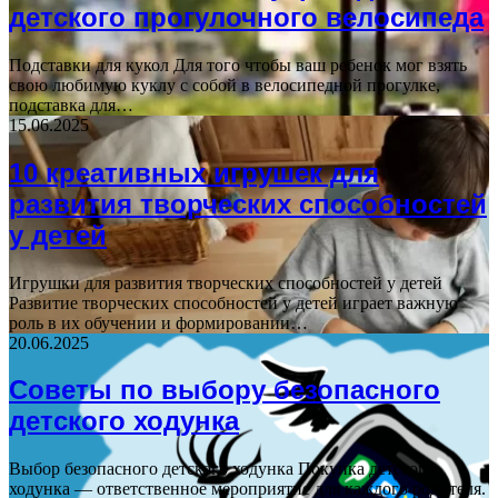
детского прогулочного велосипеда
Подставки для кукол Для того чтобы ваш ребенок мог взять
свою любимую куклу с собой в велосипедной прогулке,
подставка для…
15.06.2025
10 креативных игрушек для
развития творческих способностей
у детей
Игрушки для развития творческих способностей у детей
Развитие творческих способностей у детей играет важную
роль в их обучении и формировании…
20.06.2025
Советы по выбору безопасного
детского ходунка
Выбор безопасного детского ходунка Покупка детского
ходунка — ответственное мероприятие для каждого родителя.