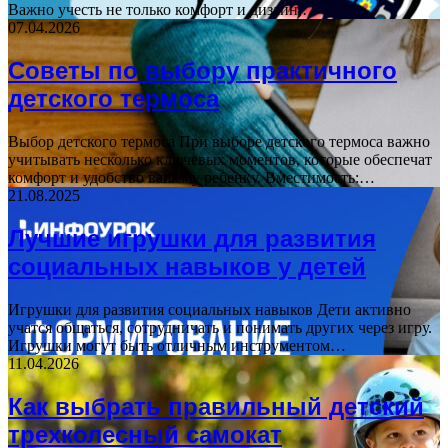
Важно учесть не только комфорт и дизайн,…
07.04.2026
Советы по выбору практичного
детского термоса
Выбор детского термоса При выборе детского термоса важно
учитывать несколько ключевых моментов, которые обеспечат
комфорт и удобство вашему ребенку. Вместимость:…
21.08.2025
Лучшие игрушки для развития
социальных навыков у детей
Игрушки для развития социальных навыков Дети активно
учатся общаться, сотрудничать и понимать других через игру.
Игрушки могут быть отличным инструментом…
11.04.2026
Как выбрать правильный детский
трехколесный самокат