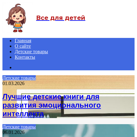
Menu
Все для детей
Главная
О сайте
Детские товары
Контакты
Search
for
Детские товары
01.03.2026
Лучшие детские книги для
развития эмоционального
интеллекта
Детские товары
06.01.2026