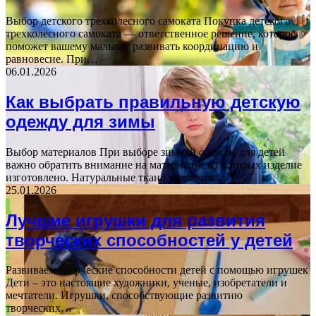
Выбор детского трехколесного самоката Покупка детского
трехколесного самоката — ответственное решение, которое
поможет вашему малышу развивать координацию и
равновесие. При…
06.01.2026
Как выбрать правильную детскую
одежду для зимы
Выбор материалов При выборе зимней одежды для детей
важно обратить внимание на материалы, из которых изделие
изготовлено. Натуральные ткани являются…
25.01.2026
Лучшие игрушки для развития
творческих способностей у детей
Развиваем творческие способности детей с помощью игрушек
Дети – это настоящие художники, ученые, изобретатели и
мечтатели. Игрушки, способствующие развитию
творческих…