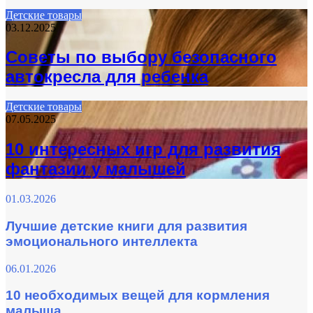
Детские товары
03.12.2025
Советы по выбору безопасного
автокресла для ребенка
Детские товары
07.05.2025
10 интересных игр для развития
фантазии у малышей
01.03.2026
Лучшие детские книги для развития
эмоционального интеллекта
06.01.2026
10 необходимых вещей для кормления
малыша