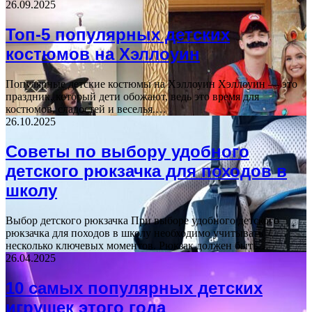
26.09.2025
Топ-5 популярных детских
костюмов на Хэллоуин
Популярные детские костюмы на Хэллоуин Хэллоуин — это
праздник, который дети обожают, ведь это время для
костюмов, сладостей и веселья.…
26.10.2025
Советы по выбору удобного
детского рюкзачка для походов в
школу
Выбор детского рюкзачка При выборе удобного детского
рюкзачка для походов в школу необходимо учитывать
несколько ключевых моментов. Рюкзак должен быть…
26.04.2025
10 самых популярных детских
игрушек этого года